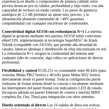
experiencia en diseño y componentes de primera calidad, estos
previos destacan por su calidez, profundidad y bajo ruido, con alta
capacidad de rechazo en modo común. Los pasos de ganancia
analógica de 2,5 dB permiten un ajuste muy preciso, y la
alimentación phantom conmutable de +48V garantiza
compatibilidad con cualquier micrófono de condensador.
Conectividad digital AES50 con redundancia N+1
La interfaz
digital se gestiona mediante tres puertos AES50 sobre conectores
etherCON, implementando la tecnología SuperMAC de Klark
Teknik (compatible con AES50), que permite alta densidad de
canales, latencia ultrabaja y distribución de reloj sincronizada en red.
La redundancia N+1 asegura la continuidad del sistema ante
cualquier fallo de conexión, algo crítico en aplicaciones de directo
profesional.
Flexibilidad y control
El DL251 es conmutable entre 96 kHz (para
consolas Midas PRO Series) y 48 kHz (para Midas M32 Series)
directamente desde el panel frontal. Toda la configuración puede
realizarse de forma remota desde la consola o localmente mediante
los interruptores del panel frontal con indicadores LED de estado.
Incorpora además un puerto Ethernet de control e interfaz MIDI
completa (In, Out, Thru) para integración con otros sistemas.
Diseño orientado al directo
Las 16 salidas de línea son activas,