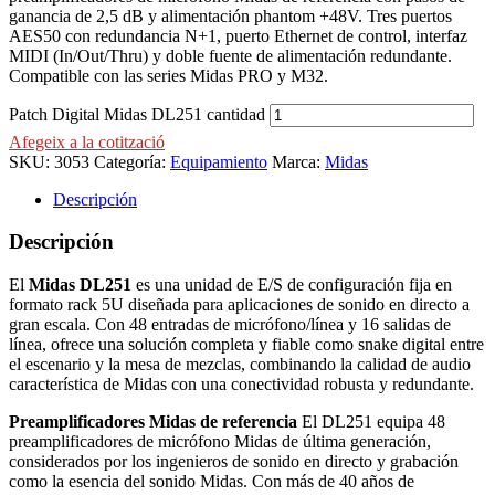
ganancia de 2,5 dB y alimentación phantom +48V. Tres puertos
AES50 con redundancia N+1, puerto Ethernet de control, interfaz
MIDI (In/Out/Thru) y doble fuente de alimentación redundante.
Compatible con las series Midas PRO y M32.
Patch Digital Midas DL251 cantidad
Afegeix a la cotització
SKU:
3053
Categoría:
Equipamiento
Marca:
Midas
Descripción
Descripción
El
Midas DL251
es una unidad de E/S de configuración fija en
formato rack 5U diseñada para aplicaciones de sonido en directo a
gran escala. Con 48 entradas de micrófono/línea y 16 salidas de
línea, ofrece una solución completa y fiable como snake digital entre
el escenario y la mesa de mezclas, combinando la calidad de audio
característica de Midas con una conectividad robusta y redundante.
Preamplificadores Midas de referencia
El DL251 equipa 48
preamplificadores de micrófono Midas de última generación,
considerados por los ingenieros de sonido en directo y grabación
como la esencia del sonido Midas. Con más de 40 años de