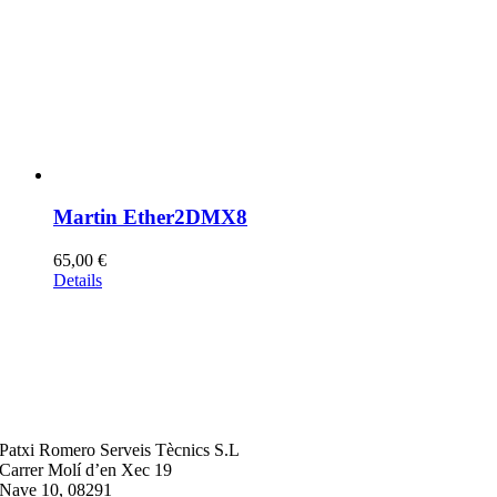
Martin Ether2DMX8
65,00
€
Details
Patxi Romero Serveis Tècnics S.L
Carrer Molí d’en Xec 19
Nave 10, 08291