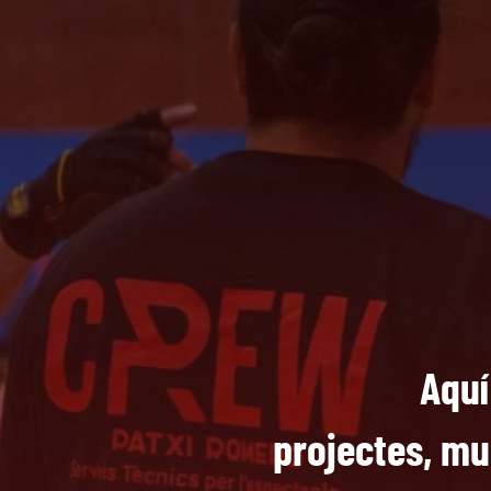
Aquí
projectes, mu