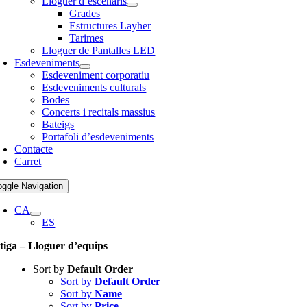
Lloguer d’escenaris
Grades
Estructures Layher
Tarimes
Lloguer de Pantalles LED
Esdeveniments
Esdeveniment corporatiu
Esdeveniments culturals
Bodes
Concerts i recitals massius
Bateigs
Portafoli d’esdeveniments
Contacte
Carret
oggle Navigation
CA
ES
tiga – Lloguer d’equips
Sort by
Default Order
Sort by
Default Order
Sort by
Name
Sort by
Price