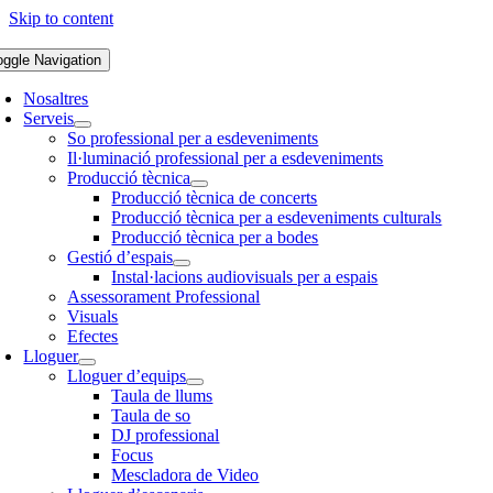
Skip to content
oggle Navigation
Nosaltres
Serveis
So professional per a esdeveniments
Il·luminació professional per a esdeveniments
Producció tècnica
Producció tècnica de concerts
Producció tècnica per a esdeveniments culturals
Producció tècnica per a bodes
Gestió d’espais
Instal·lacions audiovisuals per a espais
Assessorament Professional
Visuals
Efectes
Lloguer
Lloguer d’equips
Taula de llums
Taula de so
DJ professional
Focus
Mescladora de Video