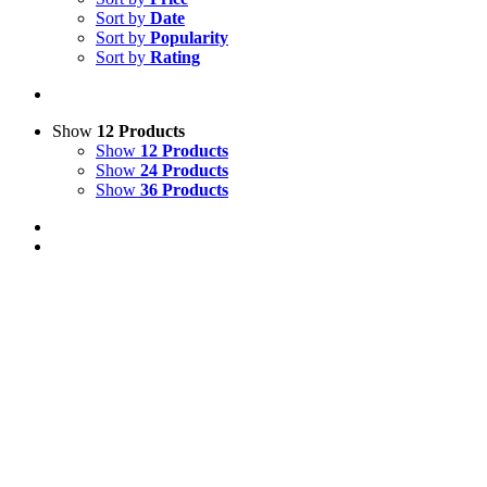
Sort by
Date
Sort by
Popularity
Sort by
Rating
Show
12 Products
Show
12 Products
Show
24 Products
Show
36 Products