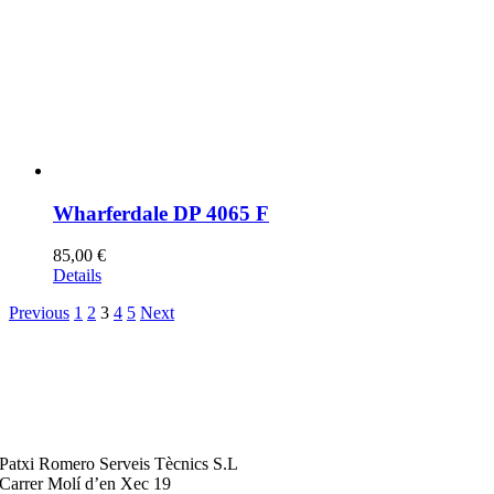
Wharferdale DP 4065 F
85,00
€
Details
Previous
1
2
3
4
5
Next
Patxi Romero Serveis Tècnics S.L
Carrer Molí d’en Xec 19