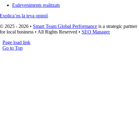
Esdeveniments realitzats
Explica’ns la teva opinió
© 2025 - 2026 •
Smart Team Global Performance
is a strategic partner
for local business • All Rights Reserved •
SEO Manager
Page load link
Go to Top