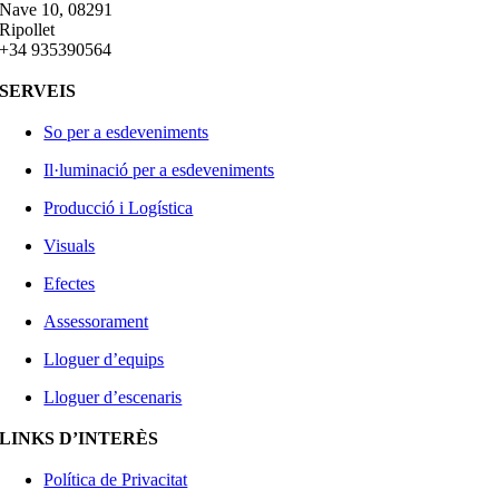
Nave 10, 08291
Ripollet
+34 935390564
SERVEIS
So per a esdeveniments
Il·luminació per a esdeveniments
Producció i Logística
Visuals
Efectes
Assessorament
Lloguer d’equips
Lloguer d’escenaris
LINKS D’INTERÈS
Política de Privacitat