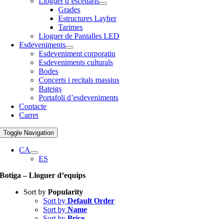
Lloguer d’escenaris
Grades
Estructures Layher
Tarimes
Lloguer de Pantalles LED
Esdeveniments
Esdeveniment corporatiu
Esdeveniments culturals
Bodes
Concerts i recitals massius
Bateigs
Portafoli d’esdeveniments
Contacte
Carret
Toggle Navigation
CA
ES
Botiga – Lloguer d’equips
Sort by
Popularity
Sort by
Default Order
Sort by
Name
Sort by
Price