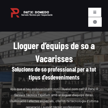
Skip
to
Toggle
content
Navigatio
Toggle
Nosaltres
Navigati
CA
Serveis
Lloguer d’equips de so a
Vacarisses
Lloguer
Solucions de so professional per a tot
Esdeveniments
tipus d’esdeveniments
Contacte
Vols que el teu esdeveniment soni i llueixi com cal? A Patxi R
Serveis Tècnics t’ajudem amb el lloguer d’equips de so,
il·luminació i efectes especials, oferint-te tecnologia d’última
Carret
generació i suport tècnic professional.