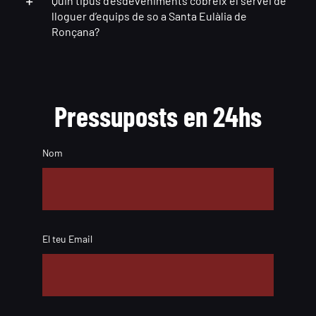
Quin tipus d’esdeveniments cobreix el servei de
lloguer d’equips de so a Santa Eulàlia de
Ronçana?
Pressuposts en 24hs
Nom
El teu Email