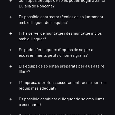
Quin tipus d’equips de so es poden llogar a Santa
Eulàlia de Ronçana?
És possible contractar tècnics de so juntament
amb el lloguer dels equips?
Hi ha servei de muntatge i desmuntatge inclòs
amb el lloguer?
Es poden fer lloguers d’equips de so per a
esdeveniments petits o només grans?
Els equips de so estan preparats per a ús a l’aire
lliure?
L’empresa ofereix assessorament tècnic per triar
l’equip més adequat?
És possible combinar el lloguer de so amb llums
o escenaris?