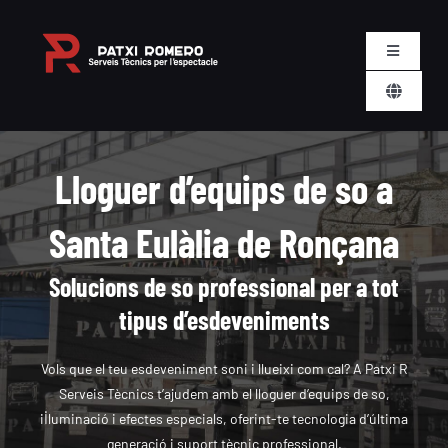
Skip
to
Toggle
content
Navigatio
Toggle
Nosaltres
Navigati
CA
Serveis
Lloguer d’equips de so a
Santa Eulàlia de Ronçana
Lloguer
Solucions de so professional per a tot
Esdeveniments
tipus d’esdeveniments
Contacte
Vols que el teu esdeveniment soni i llueixi com cal? A Patxi R
Serveis Tècnics t’ajudem amb el lloguer d’equips de so,
il·luminació i efectes especials, oferint-te tecnologia d’última
Carret
generació i suport tècnic professional.