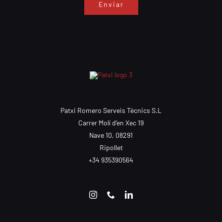
Enviar
Patxi Romero Serveis Tècnics S.L
Carrer Molí d’en Xec 19
Nave 10, 08291
Ripollet
+34 935390564