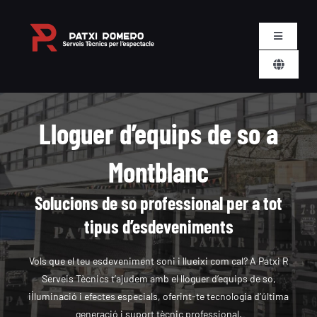
Skip
to
Toggle
content
Navigatio
Toggle
Nosaltres
Navigati
CA
Serveis
Lloguer d’equips de so a
Montblanc
Lloguer
Solucions de so professional per a tot
Esdeveniments
tipus d’esdeveniments
Contacte
Vols que el teu esdeveniment soni i llueixi com cal? A Patxi R
Serveis Tècnics t’ajudem amb el lloguer d’equips de so,
il·luminació i efectes especials, oferint-te tecnologia d’última
Carret
generació i suport tècnic professional.