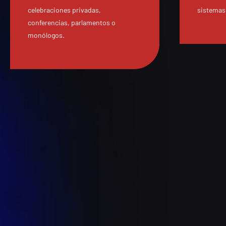
celebraciones privadas,
sistemas
conferencias, parlamentos o
monólogos.