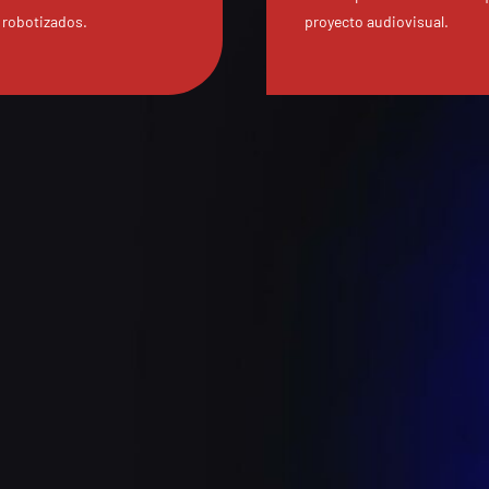
 robotizados.
proyecto audiovisual.