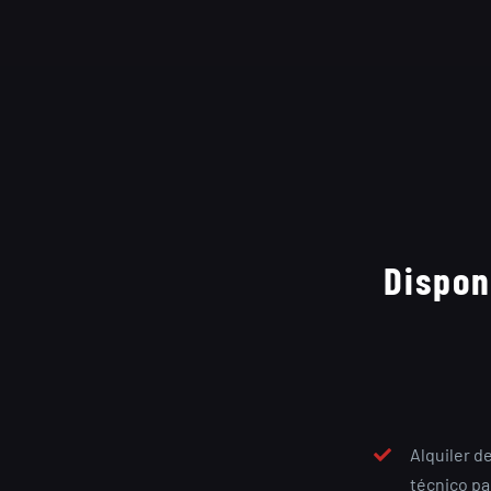
Dispon
Alquiler d
técnico pa