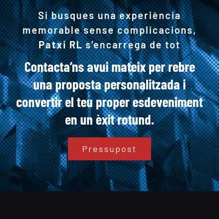
Si busques una experiència
memorable sense complicacions,
Patxi RL
s’encarrega de tot
Contacta’ns avui mateix per rebre
una proposta personalitzada i
convertir el teu proper esdeveniment
en un èxit rotund.
Pressupost