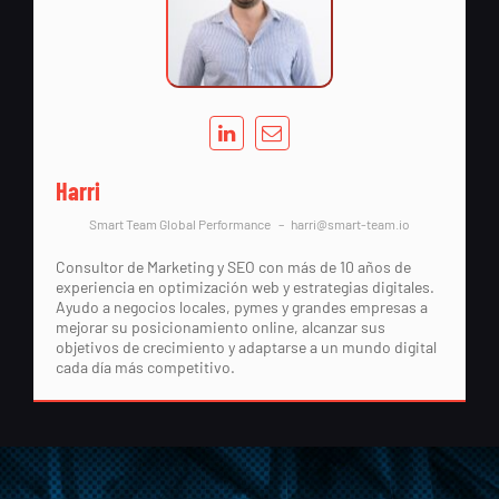
Harri
Smart Team Global Performance
–
harri@smart-team.io
Consultor de Marketing y SEO con más de 10 años de
experiencia en optimización web y estrategias digitales.
Ayudo a negocios locales, pymes y grandes empresas a
mejorar su posicionamiento online, alcanzar sus
objetivos de crecimiento y adaptarse a un mundo digital
cada día más competitivo.