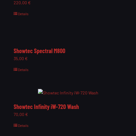
220,00
€
Details
Showtec Spectral M800
35,00
€
Details
Showtec Infinity iW-720 Wash
70,00
€
Details