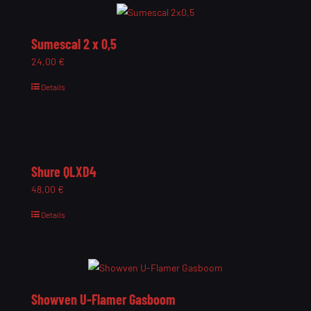
Sumescal 2 x 0,5
24,00
€
Details
Shure QLXD4
48,00
€
Details
Showven U-Flamer Gasboom