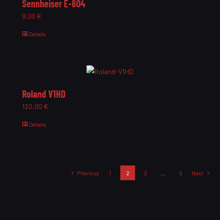
Sennheiser E-604
9,00
€
Details
Roland V1HD
120,00
€
Details
Previous
1
2
3
…
5
Next