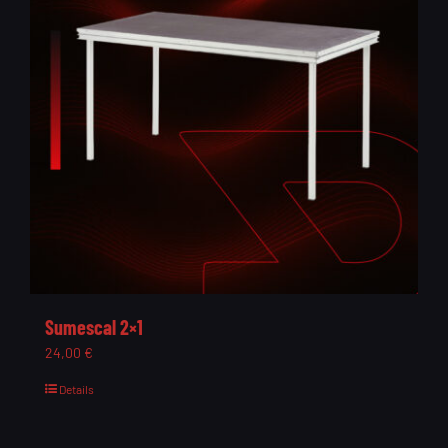
Sumescal 2×1
24,00
€
Details