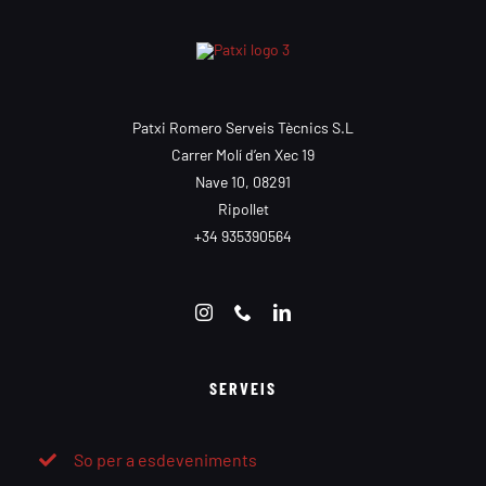
Patxi Romero Serveis Tècnics S.L
Carrer Molí d’en Xec 19
Nave 10, 08291
Ripollet
+34 935390564
SERVEIS
So per a esdeveniments