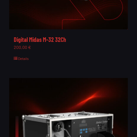
Digital Midas M-32 32Ch
200,00
€
Details