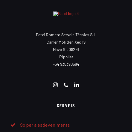
Patxi Romero Serveis Tècnics S.L
Carrer Molí d’en Xec 19
Nave 10, 08291
Ripollet
+34 935390564
SERVEIS
So per a esdeveniments