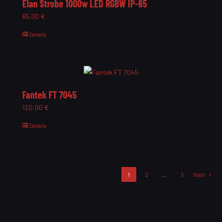
Elan Strobe 1000w LED RGBW IP-65
65,00
€
Details
Fantek FT 7045
120,00
€
Details
1
2
…
5
Next